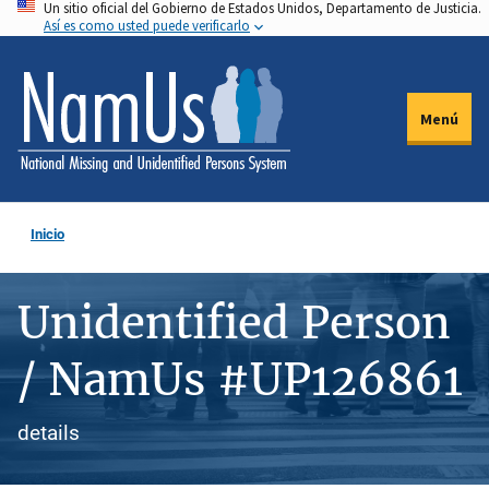
Un sitio oficial del Gobierno de Estados Unidos, Departamento de Justicia.
Pasar
Así es como usted puede verificarlo
al
contenido
principal
Menú
Inicio
Unidentified Person
/ NamUs #UP126861
details