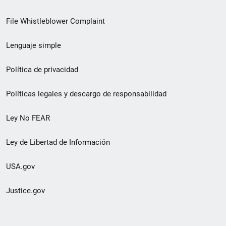
de
File Whistleblower Complaint
enlace
Lenguaje simple
de
pie
Política de privacidad
de
Políticas legales y descargo de responsabilidad
página
Ley No FEAR
secundario
Ley de Libertad de Información
USA.gov
Justice.gov