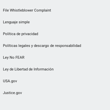
de
File Whistleblower Complaint
enlace
Lenguaje simple
de
pie
Política de privacidad
de
Políticas legales y descargo de responsabilidad
página
Ley No FEAR
secundario
Ley de Libertad de Información
USA.gov
Justice.gov