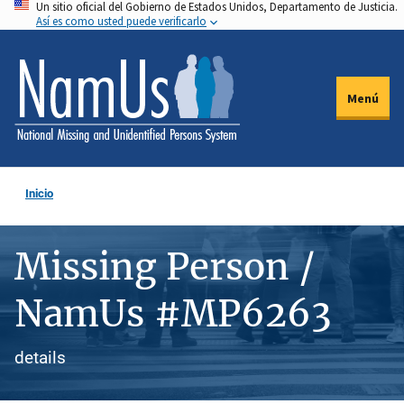
Un sitio oficial del Gobierno de Estados Unidos, Departamento de Justicia.
Pasar
Así es como usted puede verificarlo
al
contenido
principal
Menú
Inicio
Missing Person /
NamUs #MP6263
details