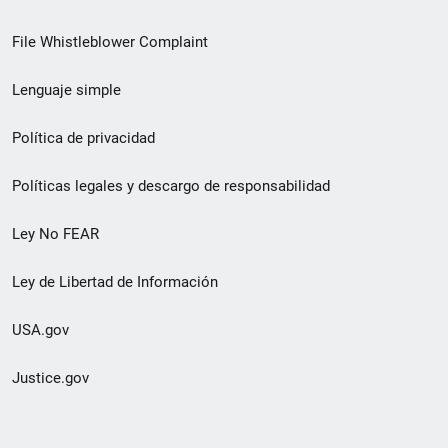
de
File Whistleblower Complaint
enlace
Lenguaje simple
de
pie
Política de privacidad
de
Políticas legales y descargo de responsabilidad
página
Ley No FEAR
secundario
Ley de Libertad de Información
USA.gov
Justice.gov