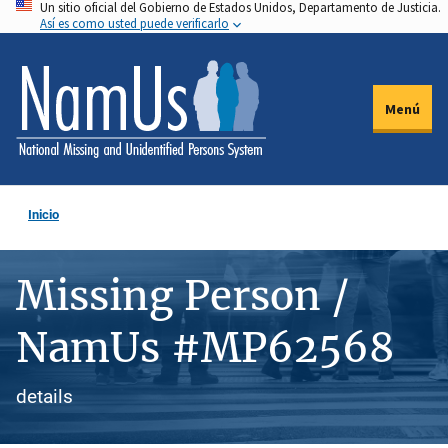
Un sitio oficial del Gobierno de Estados Unidos, Departamento de Justicia.
Pasar
Así es como usted puede verificarlo
al
contenido
principal
Menú
Inicio
Missing Person /
NamUs #MP62568
details