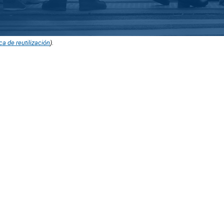
ica de reutilización
).