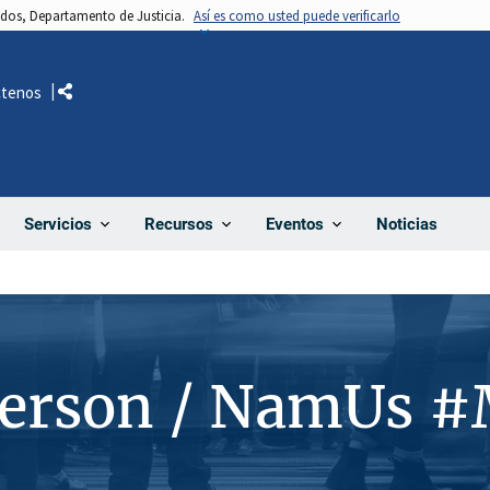
nidos, Departamento de Justicia.
Así es como usted puede verificarlo
ctenos
Comparte
Noticias
Servicios
Recursos
Eventos
Person / NamUs 