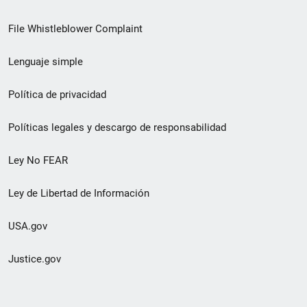
de
File Whistleblower Complaint
enlace
Lenguaje simple
de
pie
Política de privacidad
de
Políticas legales y descargo de responsabilidad
página
Ley No FEAR
secundario
Ley de Libertad de Información
USA.gov
Justice.gov