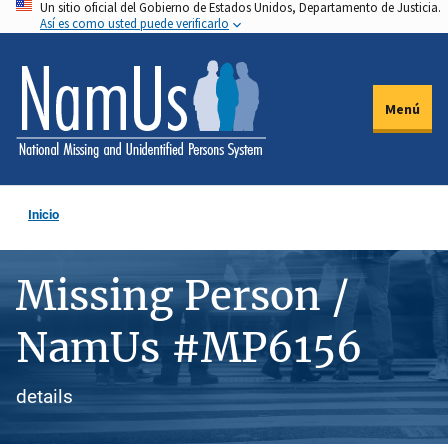
Un sitio oficial del Gobierno de Estados Unidos, Departamento de Justicia.
Pasar
Así es como usted puede verificarlo
al
contenido
principal
Menú
Inicio
Missing Person /
NamUs #MP6156
details