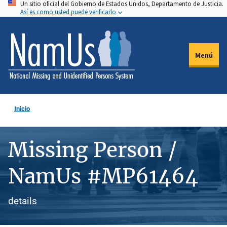
Un sitio oficial del Gobierno de Estados Unidos, Departamento de Justicia.
Pasar
Así es como usted puede verificarlo
al
contenido
principal
Menú
Inicio
Missing Person /
NamUs #MP61464
details