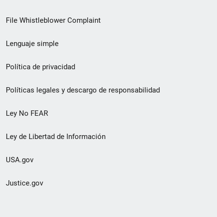
de
File Whistleblower Complaint
enlace
Lenguaje simple
de
pie
Política de privacidad
de
Políticas legales y descargo de responsabilidad
página
Ley No FEAR
secundario
Ley de Libertad de Información
USA.gov
Justice.gov