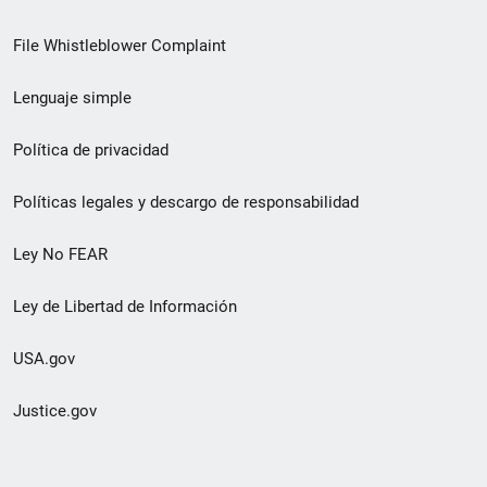
de
File Whistleblower Complaint
enlace
Lenguaje simple
de
pie
Política de privacidad
de
Políticas legales y descargo de responsabilidad
página
Ley No FEAR
secundario
Ley de Libertad de Información
USA.gov
Justice.gov