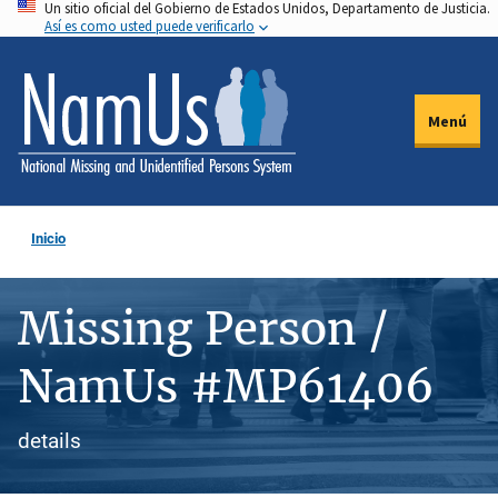
Un sitio oficial del Gobierno de Estados Unidos, Departamento de Justicia.
Pasar
Así es como usted puede verificarlo
al
contenido
principal
Menú
Inicio
Missing Person /
NamUs #MP61406
details