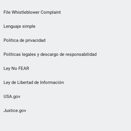
de
File Whistleblower Complaint
enlace
Lenguaje simple
de
pie
Política de privacidad
de
Políticas legales y descargo de responsabilidad
página
Ley No FEAR
secundario
Ley de Libertad de Información
USA.gov
Justice.gov