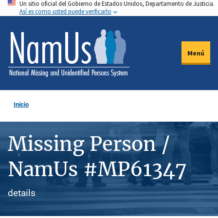
Un sitio oficial del Gobierno de Estados Unidos, Departamento de Justicia.
Pasar
Así es como usted puede verificarlo
al
contenido
principal
Menú
Inicio
Missing Person /
NamUs #MP61347
details