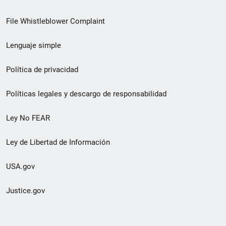
de
File Whistleblower Complaint
enlace
Lenguaje simple
de
pie
Política de privacidad
de
Políticas legales y descargo de responsabilidad
página
Ley No FEAR
secundario
Ley de Libertad de Información
USA.gov
Justice.gov