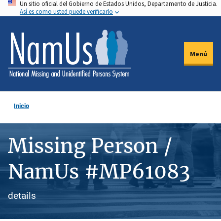
Un sitio oficial del Gobierno de Estados Unidos, Departamento de Justicia.
Pasar
Así es como usted puede verificarlo
al
contenido
principal
Menú
Inicio
Missing Person /
NamUs #MP61083
details