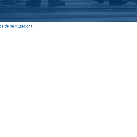
ica de reutilización
).