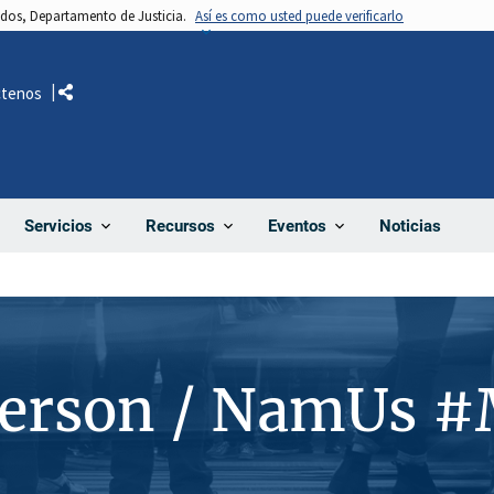
nidos, Departamento de Justicia.
Así es como usted puede verificarlo
ctenos
Comparte
Noticias
Servicios
Recursos
Eventos
Person / NamUs 