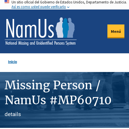
Un sitio oficial del Gobierno de Estados Unidos, Departamento de Justicia.
Pasar
Así es como usted puede verificarlo
al
contenido
principal
Menú
Inicio
Missing Person /
NamUs #MP60710
details