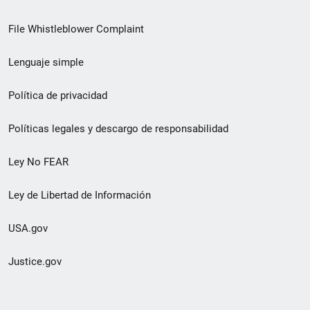
de
File Whistleblower Complaint
enlace
Lenguaje simple
de
pie
Política de privacidad
de
Políticas legales y descargo de responsabilidad
página
Ley No FEAR
secundario
Ley de Libertad de Información
USA.gov
Justice.gov