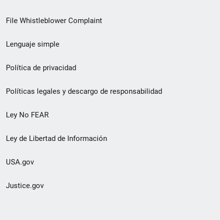
de
File Whistleblower Complaint
enlace
Lenguaje simple
de
pie
Política de privacidad
de
Políticas legales y descargo de responsabilidad
página
Ley No FEAR
secundario
Ley de Libertad de Información
USA.gov
Justice.gov