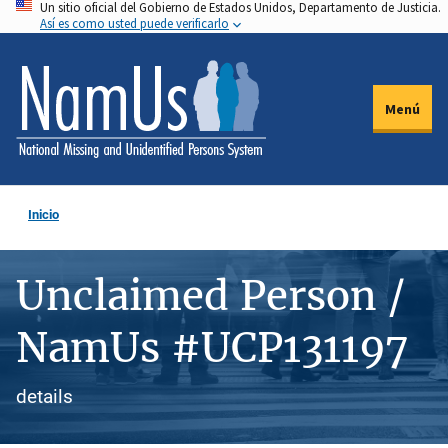
Un sitio oficial del Gobierno de Estados Unidos, Departamento de Justicia.
Pasar
Así es como usted puede verificarlo
al
contenido
principal
Menú
Inicio
Unclaimed Person /
NamUs #UCP131197
details