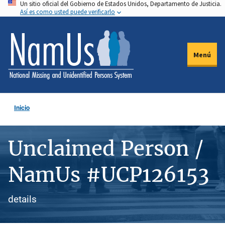
Un sitio oficial del Gobierno de Estados Unidos, Departamento de Justicia.
Pasar
Así es como usted puede verificarlo
al
contenido
principal
Menú
Inicio
Unclaimed Person /
NamUs #UCP126153
details