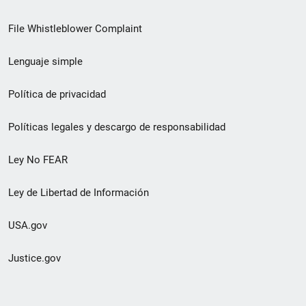
de
File Whistleblower Complaint
enlace
Lenguaje simple
de
pie
Política de privacidad
de
Políticas legales y descargo de responsabilidad
página
Ley No FEAR
secundario
Ley de Libertad de Información
USA.gov
Justice.gov