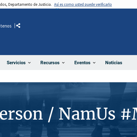
nidos, Departamento de Justicia.
Así es como usted puede verificarlo
ctenos
Comparte
Noticias
Servicios
Recursos
Eventos
Person / NamUs 