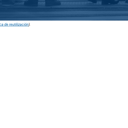
ica de reutilización
).