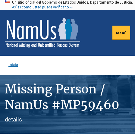
Un sitio oficial del Gobierno de Estados Unidos, Departamento de Justicia.
Pasar
Así es como usted puede verificarlo
al
contenido
principal
Menú
Inicio
Missing Person /
NamUs #MP59460
details