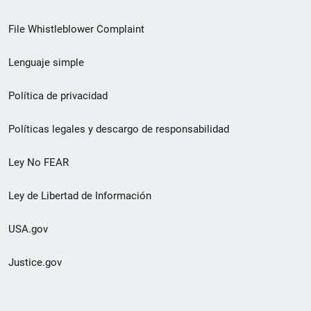
de
File Whistleblower Complaint
enlace
Lenguaje simple
de
pie
Política de privacidad
de
Políticas legales y descargo de responsabilidad
página
Ley No FEAR
secundario
Ley de Libertad de Información
USA.gov
Justice.gov