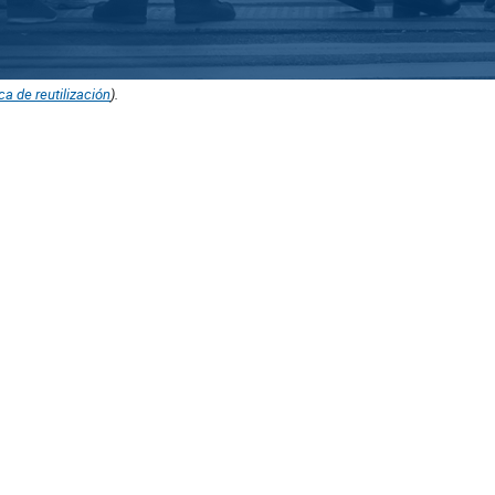
ica de reutilización
).