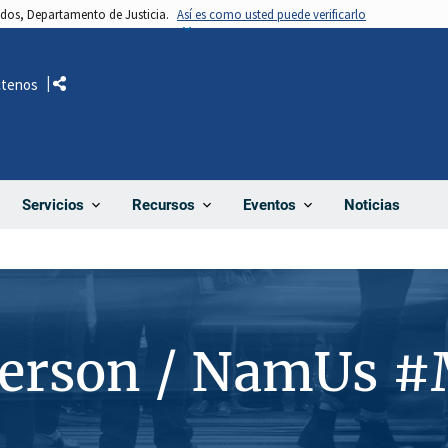
nidos, Departamento de Justicia.
Así es como usted puede verificarlo
ctenos
Comparte
Noticias
Servicios
Recursos
Eventos
Person / NamUs 