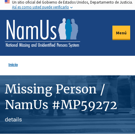
Un sitio oficial del Gobierno de Estados Unidos, Departamento de Justicia.
Pasar
Así es como usted puede verificarlo
al
contenido
principal
Menú
Inicio
Missing Person /
NamUs #MP59272
details