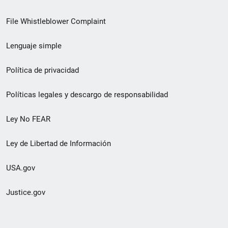
de
File Whistleblower Complaint
enlace
Lenguaje simple
de
pie
Política de privacidad
de
Políticas legales y descargo de responsabilidad
página
Ley No FEAR
secundario
Ley de Libertad de Información
USA.gov
Justice.gov