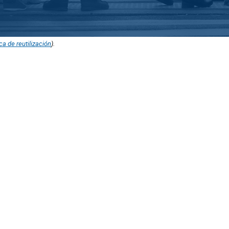
ica de reutilización
).