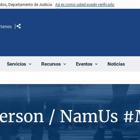
nidos, Departamento de Justicia.
Así es como usted puede verificarlo
ctenos
Comparte
Noticias
Servicios
Recursos
Eventos
Person / NamUs 