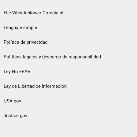
de
File Whistleblower Complaint
enlace
Lenguaje simple
de
pie
Política de privacidad
de
Políticas legales y descargo de responsabilidad
página
Ley No FEAR
secundario
Ley de Libertad de Información
USA.gov
Justice.gov