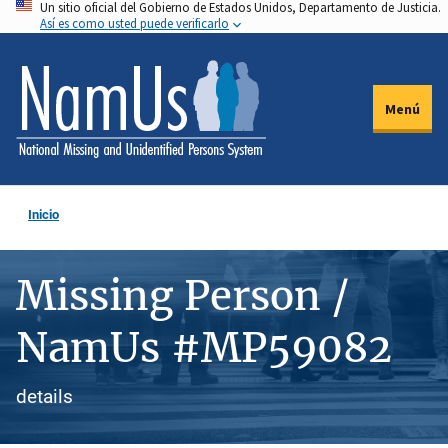
Un sitio oficial del Gobierno de Estados Unidos, Departamento de Justicia.
Pasar
Así es como usted puede verificarlo
al
contenido
principal
Menú
Inicio
Missing Person /
NamUs #MP59082
details