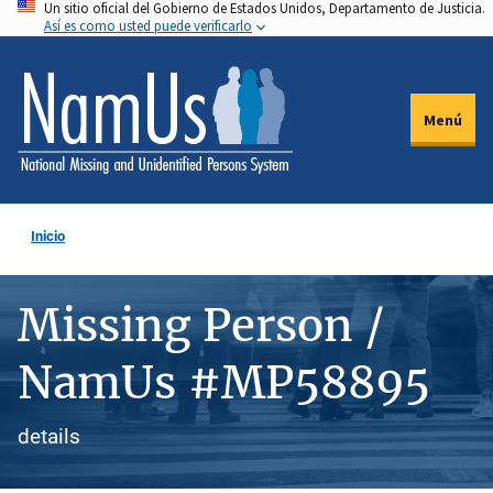
Un sitio oficial del Gobierno de Estados Unidos, Departamento de Justicia.
Pasar
Así es como usted puede verificarlo
al
contenido
principal
Menú
Inicio
Missing Person /
NamUs #MP58895
details