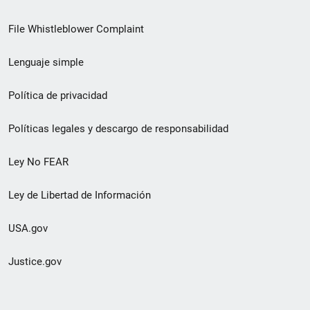
de
File Whistleblower Complaint
enlace
Lenguaje simple
de
pie
Política de privacidad
de
Políticas legales y descargo de responsabilidad
página
Ley No FEAR
secundario
Ley de Libertad de Información
USA.gov
Justice.gov