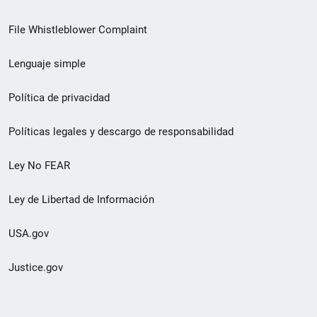
de
File Whistleblower Complaint
enlace
Lenguaje simple
de
pie
Política de privacidad
de
Políticas legales y descargo de responsabilidad
página
Ley No FEAR
secundario
Ley de Libertad de Información
USA.gov
Justice.gov