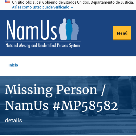
Un sitio oficial del Gobierno de Estados Unidos, Departamento de Justicia.
Pasar
Así es como usted puede verificarlo
al
contenido
principal
Menú
Inicio
Missing Person /
NamUs #MP58582
details