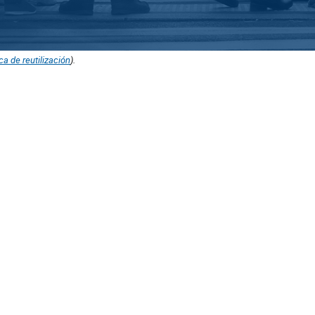
ica de reutilización
).