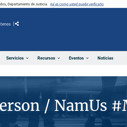
nidos, Departamento de Justicia.
Así es como usted puede verificarlo
ctenos
Comparte
Noticias
Servicios
Recursos
Eventos
Person / NamUs 