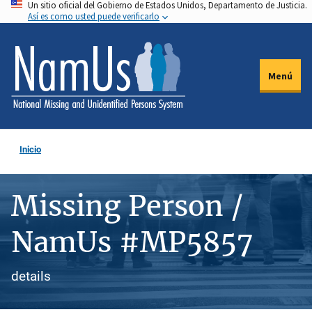
Un sitio oficial del Gobierno de Estados Unidos, Departamento de Justicia.
Pasar
Así es como usted puede verificarlo
al
contenido
principal
Menú
Inicio
Missing Person /
NamUs #MP5857
details