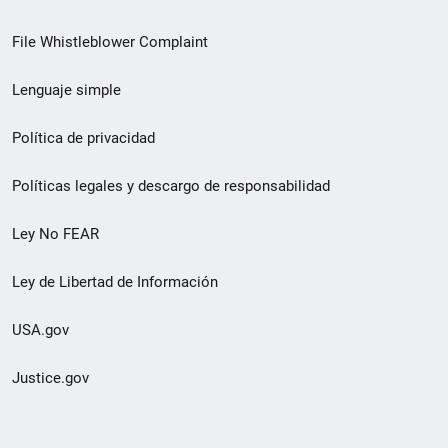
de
File Whistleblower Complaint
enlace
Lenguaje simple
de
pie
Política de privacidad
de
Políticas legales y descargo de responsabilidad
página
Ley No FEAR
secundario
Ley de Libertad de Información
USA.gov
Justice.gov