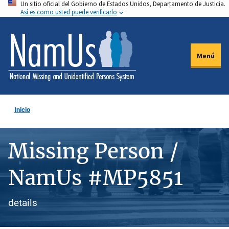
Un sitio oficial del Gobierno de Estados Unidos, Departamento de Justicia.
Pasar
Así es como usted puede verificarlo
al
contenido
principal
Menú
Inicio
Missing Person /
NamUs #MP5851
details