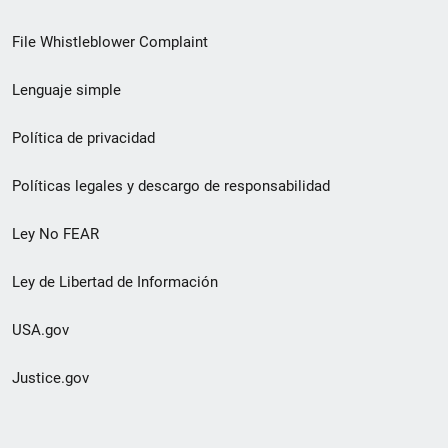
de
File Whistleblower Complaint
enlace
Lenguaje simple
de
pie
Política de privacidad
de
Políticas legales y descargo de responsabilidad
página
Ley No FEAR
secundario
Ley de Libertad de Información
USA.gov
Justice.gov