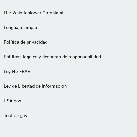
de
File Whistleblower Complaint
enlace
Lenguaje simple
de
pie
Política de privacidad
de
Políticas legales y descargo de responsabilidad
página
Ley No FEAR
secundario
Ley de Libertad de Información
USA.gov
Justice.gov