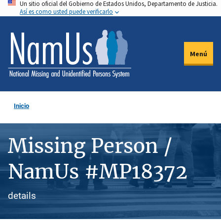
Un sitio oficial del Gobierno de Estados Unidos, Departamento de Justicia.
Pasar
Así es como usted puede verificarlo
al
contenido
principal
Menú
Inicio
Missing Person /
NamUs #MP18372
details