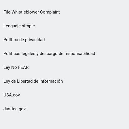
de
File Whistleblower Complaint
enlace
Lenguaje simple
de
pie
Política de privacidad
de
Políticas legales y descargo de responsabilidad
página
Ley No FEAR
secundario
Ley de Libertad de Información
USA.gov
Justice.gov