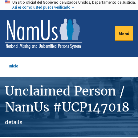
Un sitio oficial del Gobierno de Estados Unidos, Departamento de Justicia.
Pasar
Así es como usted puede verificarlo
al
contenido
principal
Menú
Inicio
Unclaimed Person /
NamUs #UCP147018
details