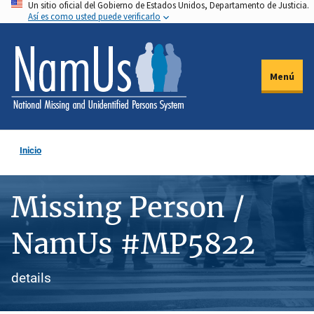
Un sitio oficial del Gobierno de Estados Unidos, Departamento de Justicia.
Pasar
Así es como usted puede verificarlo
al
contenido
principal
Menú
Inicio
Missing Person /
NamUs #MP5822
details