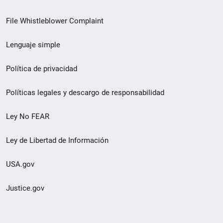
de
File Whistleblower Complaint
enlace
Lenguaje simple
de
pie
Política de privacidad
de
Políticas legales y descargo de responsabilidad
página
Ley No FEAR
secundario
Ley de Libertad de Información
USA.gov
Justice.gov