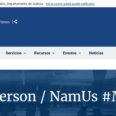
nidos, Departamento de Justicia.
Así es como usted puede verificarlo
ctenos
Comparte
Noticias
Servicios
Recursos
Eventos
Person / NamUs 