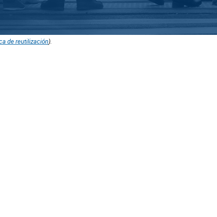
ica de reutilización
).