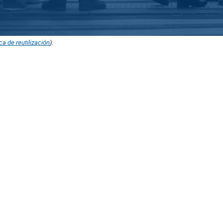
ica de reutilización
).