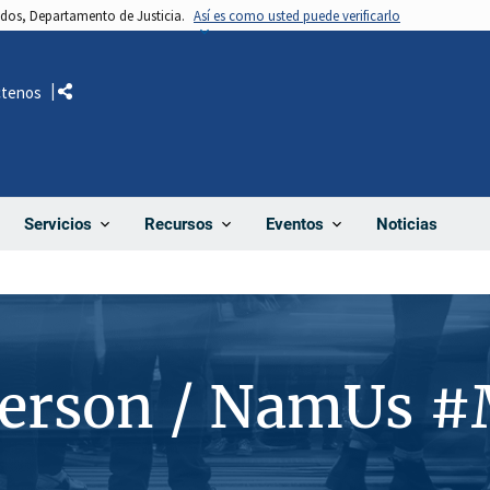
nidos, Departamento de Justicia.
Así es como usted puede verificarlo
ctenos
Comparte
Noticias
Servicios
Recursos
Eventos
Person / NamUs 