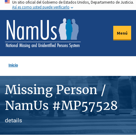
Un sitio oficial del Gobierno de Estados Unidos, Departamento de Justicia.
Pasar
Así es como usted puede verificarlo
al
contenido
principal
Menú
Inicio
Missing Person /
NamUs #MP57528
details