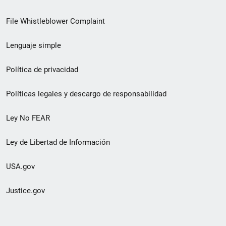
de
File Whistleblower Complaint
enlace
Lenguaje simple
de
pie
Política de privacidad
de
Políticas legales y descargo de responsabilidad
página
Ley No FEAR
secundario
Ley de Libertad de Información
USA.gov
Justice.gov