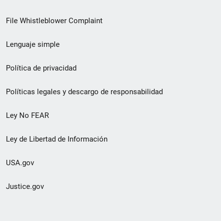
de
File Whistleblower Complaint
enlace
Lenguaje simple
de
pie
Política de privacidad
de
Políticas legales y descargo de responsabilidad
página
Ley No FEAR
secundario
Ley de Libertad de Información
USA.gov
Justice.gov