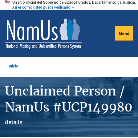
Un sitio oficial del Gobierno de Estados Unidos, Departamento de Justicia.
Pasar
Así es como usted puede verificarlo
al
contenido
principal
Menú
Inicio
Unclaimed Person /
NamUs #UCP149980
details