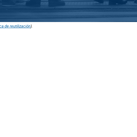
ica de reutilización
).