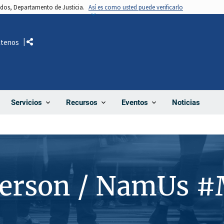
nidos, Departamento de Justicia.
Así es como usted puede verificarlo
ctenos
Comparte
Noticias
Servicios
Recursos
Eventos
Person / NamUs 