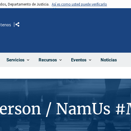
nidos, Departamento de Justicia.
Así es como usted puede verificarlo
ctenos
Comparte
Noticias
Servicios
Recursos
Eventos
Person / NamUs 