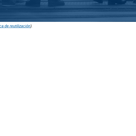
ica de reutilización
).