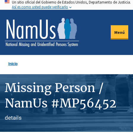
Un sitio oficial del Gobierno de Estados Unidos, Departamento de Justicia.
Pasar
Así es como usted puede verificarlo
al
contenido
principal
Menú
Inicio
Missing Person /
NamUs #MP56452
details