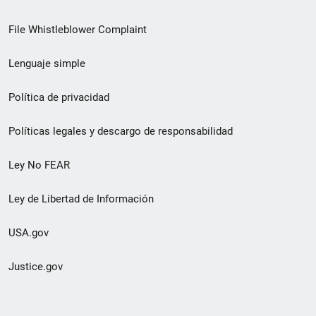
de
File Whistleblower Complaint
enlace
Lenguaje simple
de
pie
Política de privacidad
de
Políticas legales y descargo de responsabilidad
página
Ley No FEAR
secundario
Ley de Libertad de Información
USA.gov
Justice.gov