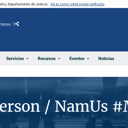
nidos, Departamento de Justicia.
Así es como usted puede verificarlo
ctenos
Comparte
Noticias
Servicios
Recursos
Eventos
Person / NamUs 