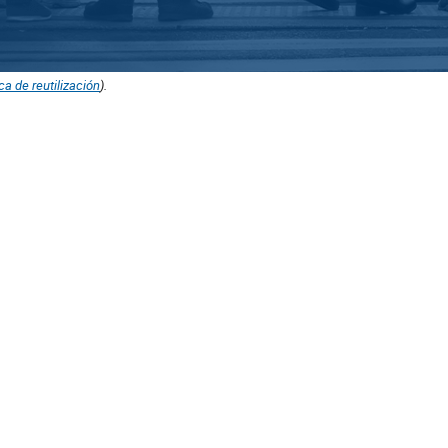
ica de reutilización
).