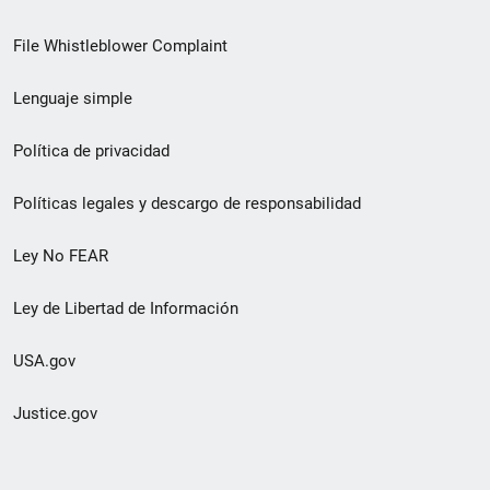
de
File Whistleblower Complaint
enlace
Lenguaje simple
de
pie
Política de privacidad
de
Políticas legales y descargo de responsabilidad
página
Ley No FEAR
secundario
Ley de Libertad de Información
USA.gov
Justice.gov