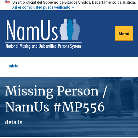
Un sitio oficial del Gobierno de Estados Unidos, Departamento de Justicia.
Pasar
Así es como usted puede verificarlo
al
contenido
principal
Menú
Inicio
Missing Person /
NamUs #MP556
details