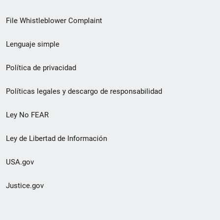
de
File Whistleblower Complaint
enlace
Lenguaje simple
de
pie
Política de privacidad
de
Políticas legales y descargo de responsabilidad
página
Ley No FEAR
secundario
Ley de Libertad de Información
USA.gov
Justice.gov