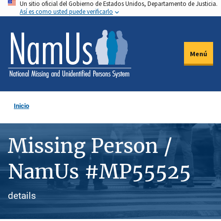
Un sitio oficial del Gobierno de Estados Unidos, Departamento de Justicia.
Pasar
Así es como usted puede verificarlo
al
contenido
principal
Menú
Inicio
Missing Person /
NamUs #MP55525
details