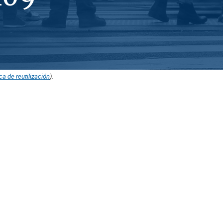
ica de reutilización
).