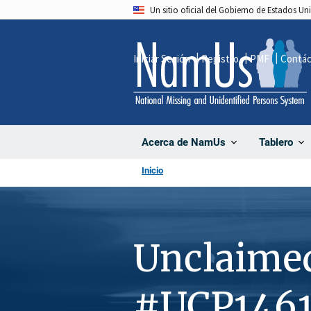
Pasar
Un sitio oficial del Gobierno de Estados U
al
contenido
Iniciar Sesión
Registro
PMF
Contá
principal
Acerca de NamUs
Tablero
Inicio
Unclaime
#UCP146