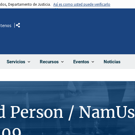
nidos, Departamento de Justicia.
Así es como usted puede verificarlo
ctenos
Comparte
Noticias
Servicios
Recursos
Eventos
d Person / NamUs
109