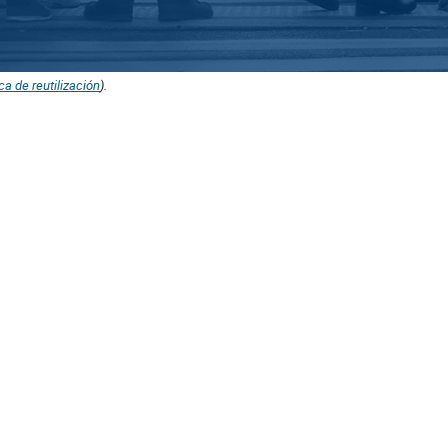
ica de reutilización
).