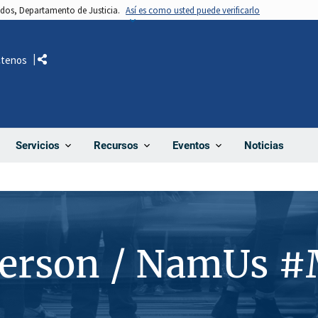
nidos, Departamento de Justicia.
Así es como usted puede verificarlo
ctenos
Comparte
Noticias
Servicios
Recursos
Eventos
Person / NamUs 