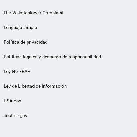
de
File Whistleblower Complaint
enlace
Lenguaje simple
de
pie
Política de privacidad
de
Políticas legales y descargo de responsabilidad
página
Ley No FEAR
secundario
Ley de Libertad de Información
USA.gov
Justice.gov