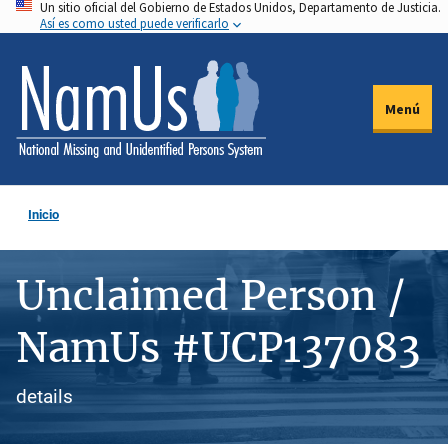
Un sitio oficial del Gobierno de Estados Unidos, Departamento de Justicia.
Pasar
Así es como usted puede verificarlo
al
contenido
principal
Menú
Inicio
Unclaimed Person /
NamUs #UCP137083
details