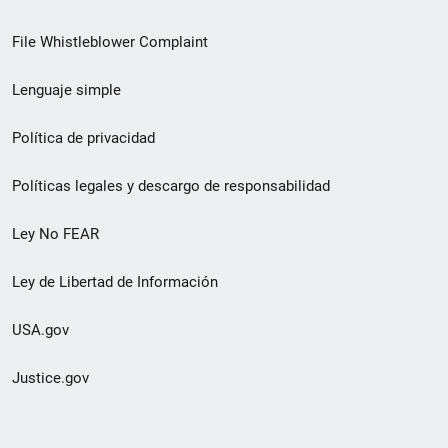
de
File Whistleblower Complaint
enlace
Lenguaje simple
de
pie
Política de privacidad
de
Políticas legales y descargo de responsabilidad
página
Ley No FEAR
secundario
Ley de Libertad de Información
USA.gov
Justice.gov