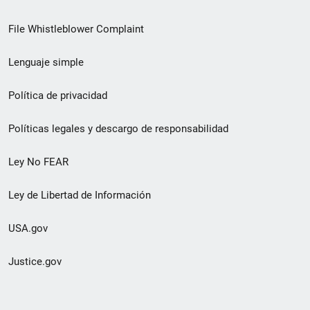
de
File Whistleblower Complaint
enlace
Lenguaje simple
de
pie
Política de privacidad
de
Políticas legales y descargo de responsabilidad
página
Ley No FEAR
secundario
Ley de Libertad de Información
USA.gov
Justice.gov