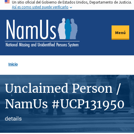
Un sitio oficial del Gobierno de Estados Unidos, Departamento de Justicia.
Pasar
Así es como usted puede verificarlo
al
contenido
principal
Menú
Inicio
Unclaimed Person /
NamUs #UCP131950
details