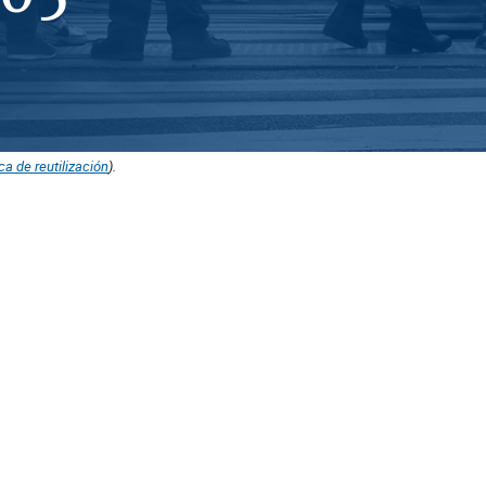
ica de reutilización
).