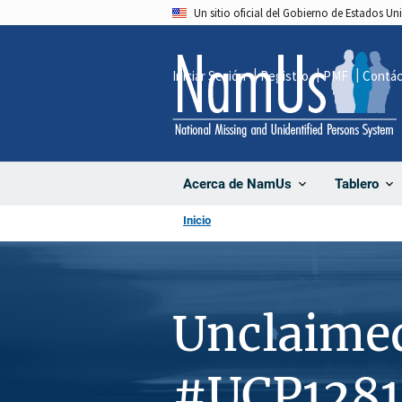
Pasar
Un sitio oficial del Gobierno de Estados U
al
contenido
Iniciar Sesión
Registro
PMF
Contá
principal
Acerca de NamUs
Tablero
Inicio
Unclaime
#UCP1281