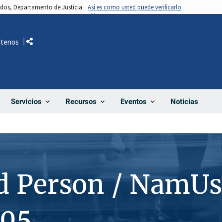
nidos, Departamento de Justicia.
Así es como usted puede verificarlo
ctenos
Comparte
Noticias
Servicios
Recursos
Eventos
d Person / NamUs
05