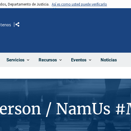
nidos, Departamento de Justicia.
Así es como usted puede verificarlo
ctenos
Comparte
Noticias
Servicios
Recursos
Eventos
Person / NamUs 