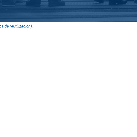
ica de reutilización
).