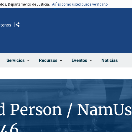
nidos, Departamento de Justicia.
Así es como usted puede verificarlo
ctenos
Comparte
Noticias
Servicios
Recursos
Eventos
d Person / NamUs
146