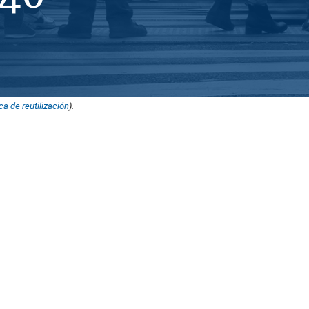
ica de reutilización
).