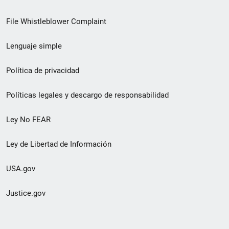
de
File Whistleblower Complaint
enlace
Lenguaje simple
de
pie
Política de privacidad
de
Políticas legales y descargo de responsabilidad
página
Ley No FEAR
secundario
Ley de Libertad de Información
USA.gov
Justice.gov