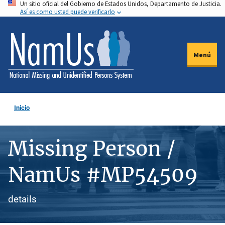
Un sitio oficial del Gobierno de Estados Unidos, Departamento de Justicia.
Pasar
Así es como usted puede verificarlo
al
contenido
principal
Menú
Inicio
Missing Person /
NamUs #MP54509
details