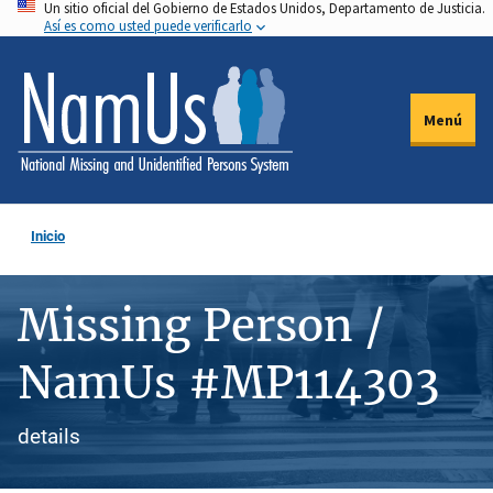
Un sitio oficial del Gobierno de Estados Unidos, Departamento de Justicia.
Pasar
Así es como usted puede verificarlo
al
contenido
principal
Menú
Inicio
Missing Person /
NamUs #MP114303
details