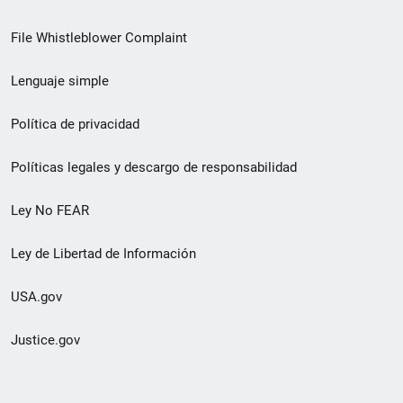
de
File Whistleblower Complaint
enlace
Lenguaje simple
de
pie
Política de privacidad
de
Políticas legales y descargo de responsabilidad
página
Ley No FEAR
secundario
Ley de Libertad de Información
USA.gov
Justice.gov