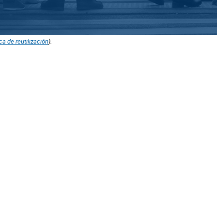
ica de reutilización
).