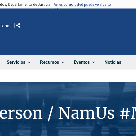
nidos, Departamento de Justicia.
Así es como usted puede verificarlo
ctenos
Comparte
Noticias
Servicios
Recursos
Eventos
Person / NamUs 