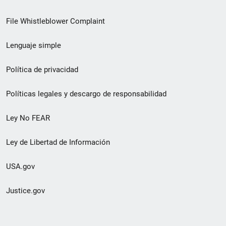
de
File Whistleblower Complaint
enlace
Lenguaje simple
de
pie
Política de privacidad
de
Políticas legales y descargo de responsabilidad
página
Ley No FEAR
secundario
Ley de Libertad de Información
USA.gov
Justice.gov