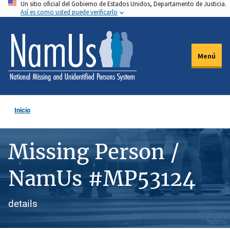
Un sitio oficial del Gobierno de Estados Unidos, Departamento de Justicia.
Pasar
Así es como usted puede verificarlo
al
contenido
principal
Menú
Inicio
Missing Person /
NamUs #MP53124
details