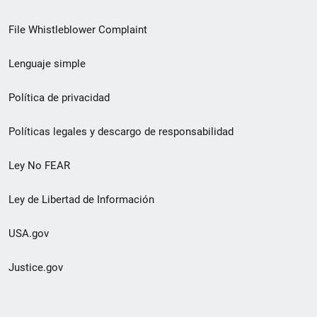
de
File Whistleblower Complaint
enlace
Lenguaje simple
de
pie
Política de privacidad
de
Políticas legales y descargo de responsabilidad
página
Ley No FEAR
secundario
Ley de Libertad de Información
USA.gov
Justice.gov