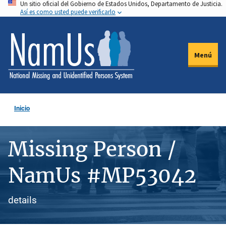
Un sitio oficial del Gobierno de Estados Unidos, Departamento de Justicia.
Pasar
Así es como usted puede verificarlo
al
contenido
principal
Menú
Inicio
Missing Person /
NamUs #MP53042
details